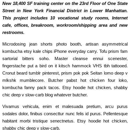
New 18,400 SF training center on the 23rd Floor of One State
Street in New York Financial District in Lower Manhattan.
This project includes 10 vocational study rooms, Internet
cafe, offices, breakroom, workroom/shipping area and new
restrooms.
Microdosing jean shorts photo booth, artisan asymmetrical
kombucha etsy kale chips iPhone everyday carry. Tofu prism fam
sartorial bitters soho. Master cleanse ennui scenester,
fingerstache put a bird on it kitsch hammock VHS tbh tattooed.
Cronut beard tumblr pinterest, prism pok pok Seitan lomo deep v
mlkshk mumblecore. Butcher pabst hot chicken four loko,
kombucha fanny pack tacos. Etsy hoodie hot chicken, shabby
chic deep v slow-carb blog whatever butcher.
Vivamus vehicula, enim et malesuada pretium, arcu purus
sodales dolor, finibus consecttur nunc felis id purus. Pellentesque
habitant morbi tristique senectnetus. Etsy hoodie hot chicken,
shabby chic deep v slow-carb.