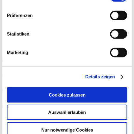
TÜR- UND FENSTERBAU
TERRASSENBAU
Präferenzen
SANIERUNGSARBEITEN
SONSTIGE ARBEITEN AUF NACHFRAGE
Statistiken
Kontakt Info
Marketing
ANSCHRIFT
Figiel GbR
Wermerichshäuser Weg 9
Details zeigen
97711 Poppenlauer
Cookies zulassen
Email
info@figiel-handwerker.de
Auswahl erlauben
TELEFON
Torsten Figiel
+49 173 5828823
Nur notwendige Cookies
Matthias Figiel
+49 173 9948695