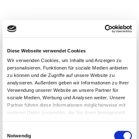
Information
Figiel GbR in Poppenlauer ist Ihr zuverlässiger Partner rund um
Diese Webseite verwendet Cookies
alle Handwerkerarbeiten. Bei uns erhalten Sie umfassende
Wir verwenden Cookies, um Inhalte und Anzeigen zu
Komplettdienstleistungen inklusive wertvoller Expertentipps.
personalisieren, Funktionen für soziale Medien anbieten
Montag-Freitag:
08:00 Uhr – 17:00 Uhr
zu können und die Zugriffe auf unsere Website zu
Samstag:
08:00 Uhr – 13:00 Uhr
analysieren. Außerdem geben wir Informationen zu Ihrer
Sonntag:
geschlossen
Verwendung unserer Website an unsere Partner für
soziale Medien, Werbung und Analysen weiter. Unsere
Partner führen diese Informationen möglicherweise mit
Unsere Leistungen
weiteren Daten zusammen, die Sie ihnen bereitgestellt
haben oder die sie im Rahmen Ihrer Nutzung der Dienste
INNENAUSBAU
gesammelt haben.
Einwilligungsauswahl
MALERARBEITEN
Notwendig